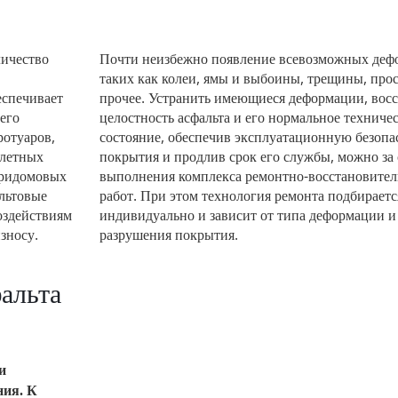
личество
Почти неизбежно появление всевозможных деф
таких как колеи, ямы и выбоины, трещины, про
еспечивает
прочее. Устранить имеющиеся деформации, вос
его
целостность асфальта и его нормальное техниче
ротуаров,
состояние, обеспечив эксплуатационную безопа
злетных
покрытия и продлив срок его службы, можно за 
 придомовых
выполнения комплекса ремонтно-восстановите
альтовые
работ. При этом технология ремонта подбираетс
оздействиям
индивидуально и зависит от типа деформации и
зносу.
разрушения покрытия.
альта
и
ния. К