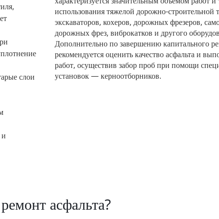
характеризуется значительным объемом работ и 
иля,
использования тяжелой дорожно-строительной 
ет
экскаваторов, кохеров, дорожных фрезеров, сам
дорожных фрез, виброкатков и другого оборудо
При
Дополнительно по завершению капитального р
уплотнение
рекомендуется оценить качество асфальта и вы
работ, осуществив забор проб при помощи спец
установок — керноотборников.
тарые слои
м
 и
ремонт асфальта?