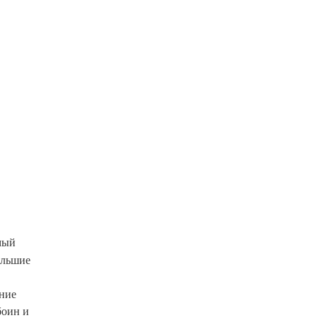
мый
ольшие
ние
боин и