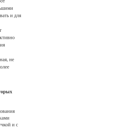
бот
льшими
вать и для
т
ективно
ния
ная, не
более
торых
рования
чками
чкой и с