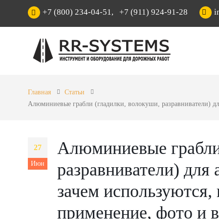
+7 (800) 234-04-51
,
+7 (911) 924-91-28
i
Главная
Статьи
Алюминиевые грабли (гладилки, волокуши, разравниватели) для 
Алюминиевые грабли 
27
Июн
разравниватели) для а
зачем используются,
применение, фото и 