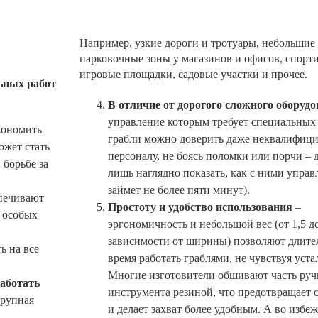
Например, узкие дороги и тротуары, небольшие
парковочные зоны у магазинов и офисов, спорт
игровые площадки, садовые участки и прочее.
ьных работ
В отличие от дорогого сложного оборуд
управление которым требует специальных
кономить
грабли можно доверить даже неквалифиц
ожет стать
персоналу, не боясь поломки или порчи – 
борьбе за
лишь наглядно показать, как с ними управл
займет не более пяти минут).
печивают
Простоту и удобство использования
–
з особых
эргономичность и небольшой вес (от 1,5 до
зависимости от ширины) позволяют длите
ь на все
время работать граблями, не чувствуя уста
Многие изготовители обшивают часть руч
аботать
инструмента резиной, что предотвращает 
крупная
и делает захват более удобным. А во избе