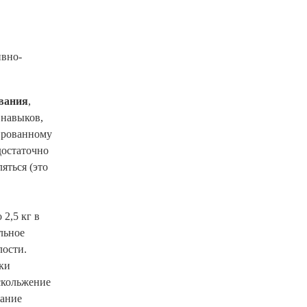
ивно-
ования
,
 навыков,
ированному
достаточно
яться (это
 2,5 кг в
льное
лости.
ки
скольжение
жание