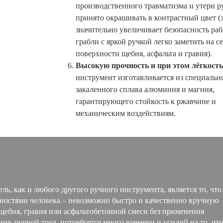
производственного травматизма и утери р
принято окрашивать в контрастный цвет (
значительно увеличивает безопасность рабо
грабли с яркой ручкой легко заметить на с
поверхности щебня, асфальта и гравия).
Высокую прочность и при этом лёгкость
инструмент изготавливается из специальн
закаленного сплава алюминия и магния,
гарантирующего стойкость к ржавчине и
механическим воздействиям.
, как и любого другого ручного инструмента, является то, что
ностями человека – невозможно быстро и качественно вручную
щебня, гравия или асфальтобетонной смеси без применения
ишь ручной труд, потребуется много времени и усилий на то, что