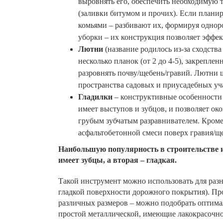
выровнять его, обеспечить необходимую 
(заливки битумом и прочих). Если плани
комьями – разбивают их, формируя однор
уборки – их конструкция позволяет эффек
Лютни
(название родилось из-за сходст
несколько планок (от 2 до 4-5), закрепл
разровнять почву/щебень/гравий. Лютни
пространства садовых и приусадебных уч
Гладилки
– конструктивные особенности 
имеет выступов и зубцов, и позволяет о
грубым зубчатым разравнивателем. Кроме
асфальтобетонной смеси поверх гравия/щ
Наибольшую популярность в строительстве 
имеет зубцы, а вторая – гладкая.
Такой инструмент можно использовать для раз
гладкой поверхности дорожного покрытия). Про
различных размеров – можно подобрать оптимал
простой металлической, имеющие лакокрасочн