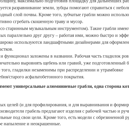
толщину, максимально подготовив площадку для дальнейших ра
руется разравнивание земли, зубцы помогают справиться с небо
одный слой почвы. Кроме того, зубчатые грабли можно использо
тивно сгребать скошенную траву и мусор.
ва со старинным музыкальным инструментом). Такие грабли имею
енных параллельно друг другу – работая ими, можно быстро и эфф
 широко используются ландшафтными дизайнерами для оформле
астков.
и функционал заложены в названии. Рабочая часть гладилок ров
кончательно выровнять щебень или гравий, уже подготовленный 
 того, гладилки незаменимы при распределении и утрамбовке
ебня/старого асфальтобетонного покрытия.
имеют универсальные алюминиевые грабли, одна сторона ко
ных целей (и для профилирования, и для выравнивания и форми
изводители грабель предлагают изделия с рабочей частью и ру
ьные под свои цели. Кроме того, есть модели с обрезиненной ру
ое напыление и неокрашенные.