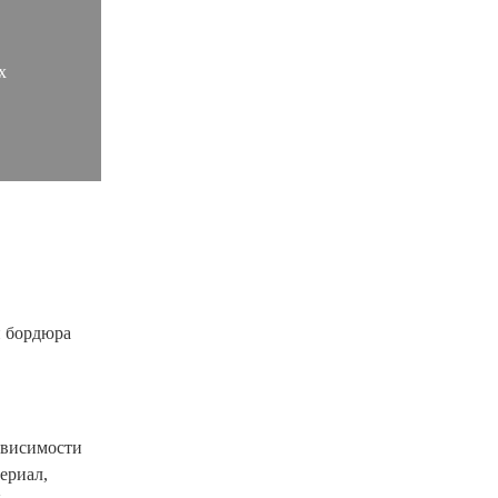
х
ависимости
ериал,