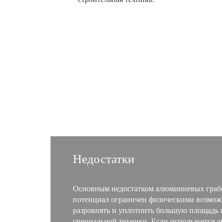
Недостатки
Основным недостатком алюминиевых грабель
потенциал ограничен физическими возмож
разровнять и уплотнить большую площадь 
специальной техники. Если используется л