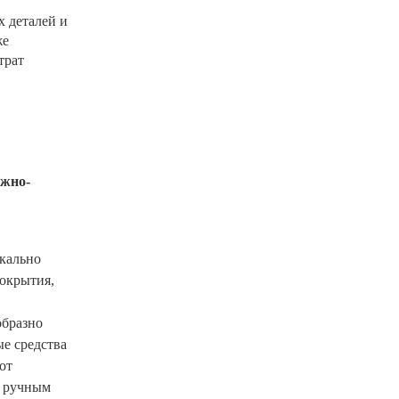
х деталей и
же
трат
ожно-
окально
окрытия,
образно
е средства
от
м ручным