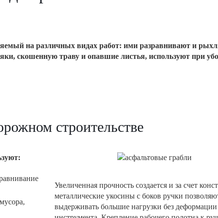
няемый на различных видах работ: ими разравнивают и рыхл
няки, скошенную траву и опавшие листья, используют при уб
орожном строительстве
ьзуют:
ыравнивание
Увеличенная прочность создается и за счет конс
металлические укосины с боков ручки позволяю
мусора,
выдерживать большие нагрузки без деформации
инструмента. Крепление рабочего полотна к руч