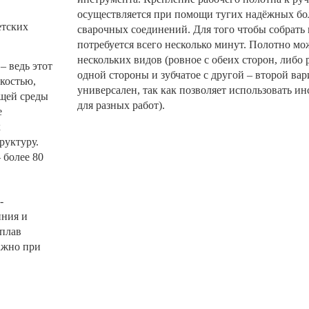
осуществляется при помощи тугих надёжных бол
етских
сварочных соединений. Для того чтобы собрать 
потребуется всего несколько минут. Полотно мо
нескольких видов (ровное с обеих сторон, либо 
– ведь этот
одной стороны и зубчатое с другой – второй вар
костью,
универсален, так как позволяет использовать и
щей среды
для разных работ).
е
х
руктуру.
 более 80
-
иния и
сплав
ажно при