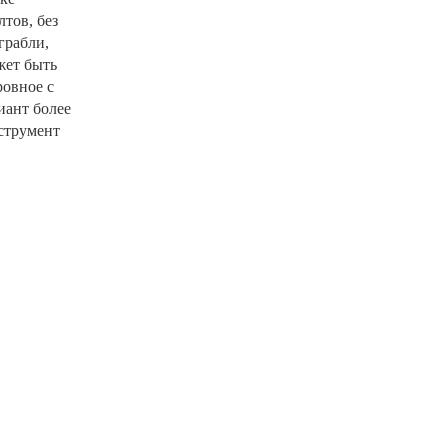
тов, без
грабли,
жет быть
ровное с
иант более
нструмент