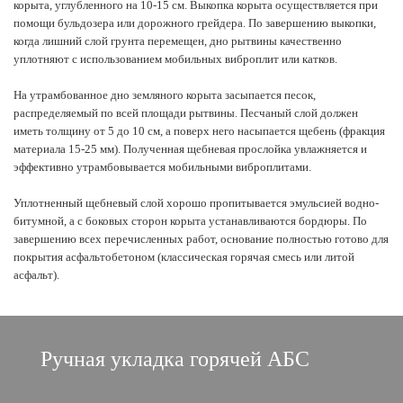
корыта, углубленного на 10-15 см. Выкопка корыта осуществляется при
помощи бульдозера или дорожного грейдера. По завершению выкопки,
когда лишний слой грунта перемещен, дно рытвины качественно
уплотняют с использованием мобильных виброплит или катков.
На утрамбованное дно земляного корыта засыпается песок,
распределяемый по всей площади рытвины. Песчаный слой должен
иметь толщину от 5 до 10 см, а поверх него насыпается щебень (фракция
материала 15-25 мм). Полученная щебневая прослойка увлажняется и
эффективно утрамбовывается мобильными виброплитами.
Уплотненный щебневый слой хорошо пропитывается эмульсией водно-
битумной, а с боковых сторон корыта устанавливаются бордюры. По
завершению всех перечисленных работ, основание полностью готово для
покрытия асфальтобетоном (классическая горячая смесь или литой
асфальт).
Ручная укладка горячей АБС