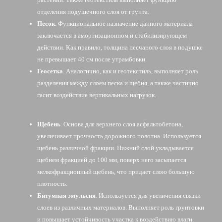
отделения подушечного слоя от грунта.
Песок
. Функциональное назначение данного материала
заключается в амортизационном и стабилизирующем
действии. Как правило, толщина песчаного слоя в подушке
не превышает 40 см после утрамбовки.
Геосетка
. Аналогично, как и геотекстиль, выполняет роль
разделения между слоем песка и щебня, а также частично
гасит воздействие вертикальных нагрузок.
Щебень
. Основа для верхнего слоя асфальтобетона,
увеличивает прочность дорожного полотна. Используется
щебень различной фракции. Нижний слой укладывается
щебнем фракцией до 100 мм, поверх него засыпается
мелкофракционный щебень, что придает слою большую
плотность.
Битумная эмульсия
. Используется для увеличения связки
слоев из различных материалов. Выполняет роль грунтовки
и повышает устойчивость участка к воздействию влаги.