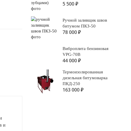
5 500
₽
Ручной заливщик швов
битумом ПКЗ-50
78 000
₽
Виброплита бензиновая
VPG-70B
44 000
₽
Термоизолированная
дизельная битумоварка
ПКД-250
163 000
₽
и
в и