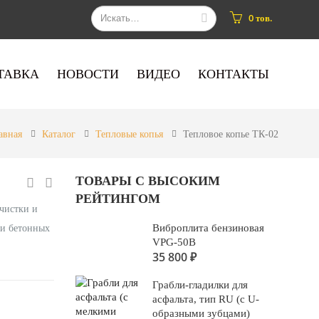
0 тов.
ТАВКА
НОВОСТИ
ВИДЕО
КОНТАКТЫ
авная
Каталог
Тепловые копья
Тепловое копье ТК-02
ТОВАРЫ С ВЫСОКИМ
РЕЙТИНГОМ
чистки и
Виброплита бензиновая
 и бетонных
VPG-50B
35 800
₽
Грабли-гладилки для
асфальта, тип RU (с U-
образными зубцами)