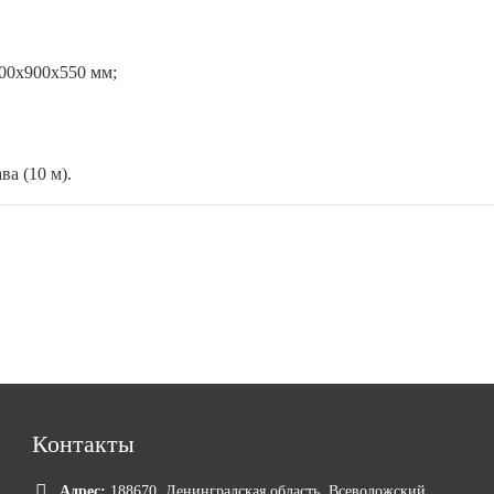
00х900х550 мм;
а (10 м).
Контакты
Адрес:
188670, Ленинградская область, Всеволожский