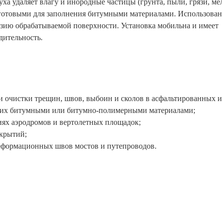
а удаляет влагу и инородные частицы (грунта, пыли, грязи, ме
и готовыми для заполнения битумными материалами. Использова
езию обрабатываемой поверхности. Установка мобильна и имеет
дительность.
 очистки трещин, швов, выбоин и сколов в асфальтированных и
 их битумными или битумно-полимерными материалами;
иях аэродромов и вертолетных площадок;
окрытий;
деформационных швов мостов и путепроводов.